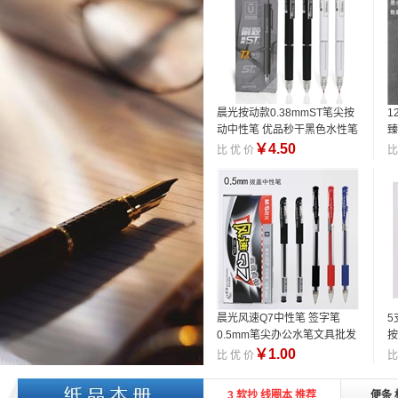
晨光按动款0.38mmST笔尖按
1
动中性笔 优品秒干黑色水性笔
臻
书写文具
色
￥
4.50
比 优 价
比
晨光风速Q7中性笔 签字笔
5
0.5mm笔尖办公水笔文具批发
按
￥
1.00
比 优 价
比
3 软抄 线圈本 推荐
便条