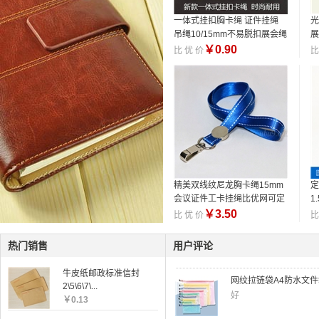
一体式挂扣胸卡绳 证件挂绳
光
吊绳10/15mm不易脱扣展会绳
展
可定制
制
￥
0.90
比 优 价
比
精美双线纹尼龙胸卡绳15mm
定
会议证件工卡挂绳比优网可定
1
经济装11孔透明活页文件
做
￥
3.50
比 优 价
比
好
热门销售
用户评论
网纹拉链袋A4防水文件袋
牛皮纸邮政标准信封
好
2\5\6\7\...
￥
0.13