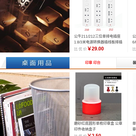
公牛211/212三位单排电插座
公
1.8/3米电源转换器插线板排插
6
板
￥
29.00
比 优 价
比
印章 印台
磨砂红底圆形单枚印章盒 公章
单
印件收纳盒子
章
￥
2.50