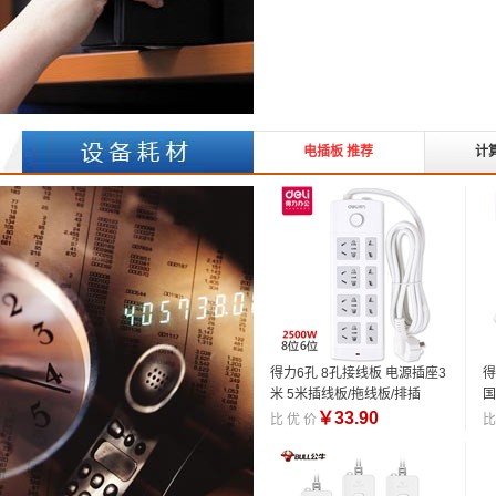
电插板 推荐
计
得力6孔 8孔接线板 电源插座3
得
米 5米插线板/拖线板/排插
国
接
￥
33.90
比 优 价
比