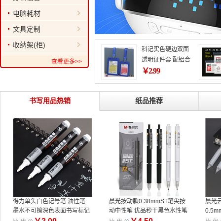
电脑耗材
文具定制
收纳架(柜)
科记实色硬边双面
透明证件套 配铝合
查看更多>>
金方头胸卡绳套装
￥
2.99
厂牌员工证件
书写用品热销
纸品推荐
得力单头白色记号笔 油性笔
晨光按动款0.38mmST笔尖按
晨光
墨水不可擦深色表面书写标记
动中性笔 优品秒干黑色水性笔
0.5
书写文具