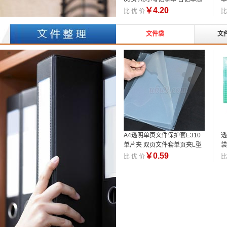
习本子
￥
4.20
比 优 价
比
文件袋
文
A4透明单页文件保护套E310
透
单片夹 双页文件套单页夹L型
袋
夹
￥
0.59
比 优 价
比