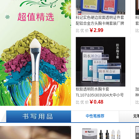
科记实色硬边双面透明证件套
科
配铝合金方头胸卡绳套装厂牌
套
员工证件
￥
2.99
比 优 价
比
软胶透明防水胸卡套
加
TL107\105\303\304大中小号
种
证件卡套工作牌员工证
￥
0.48
比 优 价
比
中性笔推荐
无