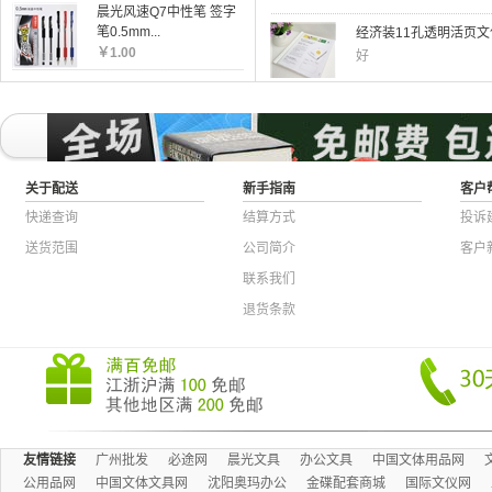
晨光风速Q7中性笔 签字
经济装11孔透明活页文件
笔0.5mm...
好
￥
1.00
网纹拉链袋A4防水文件袋
好
关于配送
新手指南
客户
快递查询
结算方式
投诉
送货范围
公司简介
客户
联系我们
退货条款
友情链接
广州批发
必途网
晨光文具
办公文具
中国文体用品网
公用品网
中国文体文具网
沈阳奥玛办公
金碟配套商城
国际文仪网