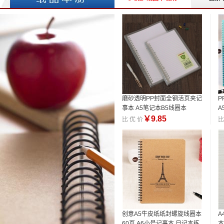
磨砂透明PP封面全钢活页夹记
P
事本 A5笔记本B5线圈本
A
公
￥
9.85
比 优 价
比
创意A5牛皮纸纸封螺旋线圈本
A
60页 A6小号记事本 日记本练
本