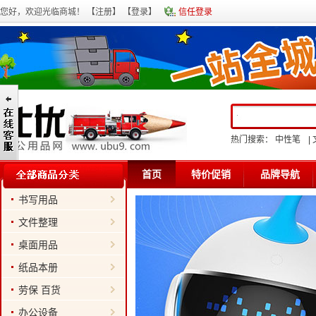
您好，欢迎光临商城！ 【
注册
】 【
登录
】
信任登录
热门搜索：
中性笔
|
首页
特价促销
品牌导航
书写用品
文件整理
桌面用品
纸品本册
劳保 百货
办公设备