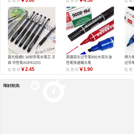
￥
3.00
￥
4.50
比 优 价
比 优 价
比 优
晨光极细0.38财务笔水笔芯 文
英雄双头记号笔880大双头油
得力单
具 中性笔AGP63201
性笔快递箱头笔
记号
具批
￥
2.45
￥
1.90
比 优 价
比 优 价
比 优