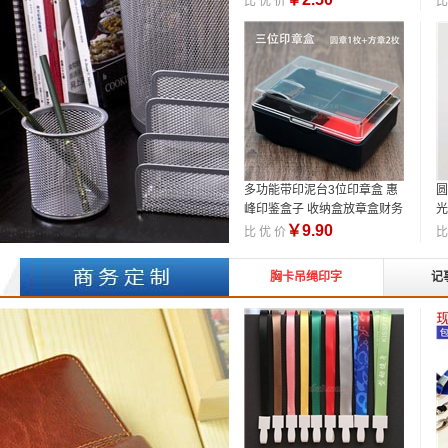
比 优 价
比
多功能带印泥台3位印章盒 惠
圆
峰印鉴盒子 收纳盒放章盒财务
光
盒
￥
9.90
比 优 价
比
胸卡吊绳印字
记