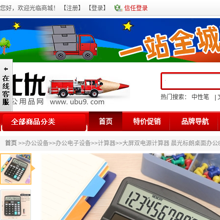
您好，欢迎光临商城！ 【
注册
】 【
登录
】
信任登录
热门搜索：
中性笔
|
首页
特价促销
品牌导航
首页
>>
办公设备
>>
办公电子设备
>>
计算器
>>大屏双电源计算器 晨光标朗桌面办公8