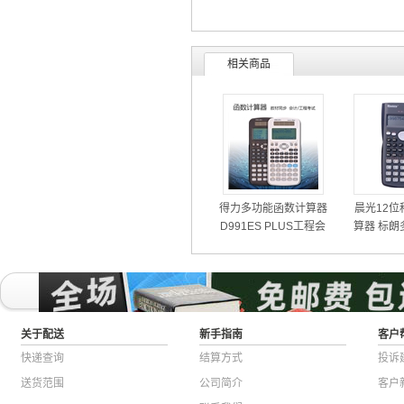
相关商品
得力多功能函数计算器
晨光12位
D991ES PLUS工程会
算器 标朗
计考试科学计算机
计算机 
关于配送
新手指南
客户
快递查询
结算方式
投诉
送货范围
公司简介
客户