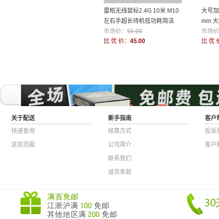
雷柏无线鼠标2.4G 10米 M10
大号加
左右手超长待机低功耗简洁
mm 
市场价：
55.00
市场价
比 优 价：
45.00
比 优 
关于配送
新手指南
客户
快递查询
结算方式
投诉
送货范围
公司简介
客户
联系我们
退货条款