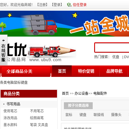
您好，欢迎光临商城！ 【
注册
】 【
登录
】
信任登录
热门搜索：
优盘
|
D
首页
特价促销
品牌导航
各类电脑鼠标键盘
商品分类
首页
>>
办公设备
>>
电脑配件
书写用品
按子分类选择
使用笔芯
不用笔芯
鼠标
键盘
联接线
摄像头
涂改用品
绘图画笔
墨水颜料
笔袋 文具盒