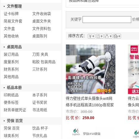
按品牌和属性选择
文件整理
证卡标牌
文件收纳袋
关键字
价
简易文件套
桌面文件夹
文件盒
文件资料包
排序方式：
其他收纳
桌面陈列
桌面用品
装订用品
刀剪 夹具
度量系列
粘胶 包装用品
财务系列
三针系列
其他用品
纸品本册
印刷纸品
本子系列
得力壁挂式单头摄像头wifi网
得力云
便条标签
证书奖状
络手机远程高清1080p夜视家
像头网
财务单据凭证
书法用纸
用室外监控
市场价：
300.00
P
市场价
比 优 价：
259.00
比 优 
劳保 百货
劳保 百货
饮品 杯子
球类系列
节庆礼品