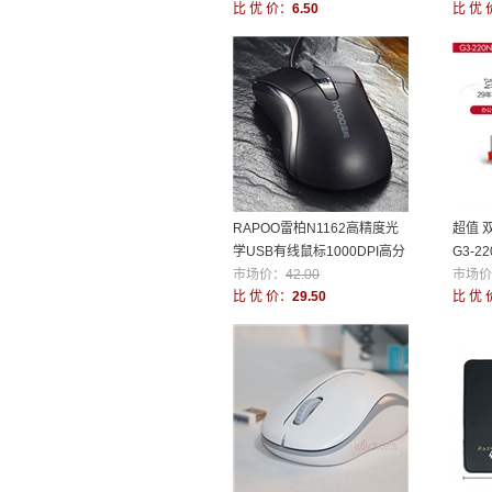
比 优 价：
6.50
比 优 
RAPOO雷柏N1162高精度光
超值 
学USB有线鼠标1000DPI高分
G3-2
辨率
市场价：
42.00
办公游
市场价
比 优 价：
29.50
比 优 