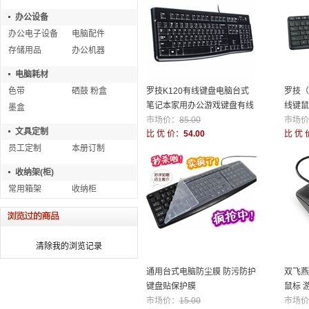
办公设备
办公电子设备
电脑配件
存储用品
办公机器
电脑耗材
色带
硒鼓 粉盒
罗技K120有线键盘电脑台式
罗技（L
笔记本家用办公游戏键盘有线
线键鼠
墨盒
防泼溅
市场价：
85.00
套装
市场价
文具定制
比 优 价：
54.00
比 优 
员工定制
本册订制
收纳架(柜)
常用箱架
收纳柜
清除我的浏览记录
通用台式电脑防尘膜 防污防护
双飞燕
键盘贴保护膜
鼠标 
市场价：
15.00
市场价