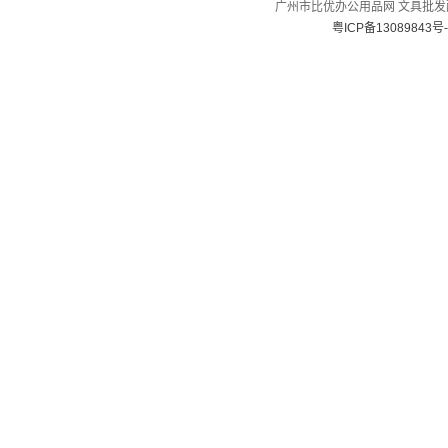
广州市比优办公用品网 文具批发配送
粤ICP备13089843号