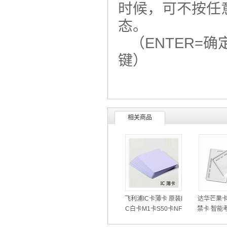
时候，可不按任
态。
（ENTER=确
键）
相关商品
飞利浦IC卡薄卡 原装I
达华芒果卡 
C白卡M1卡S50卡NF
禁卡 智能
C卡门禁考勤卡消费机
感应饭卡射