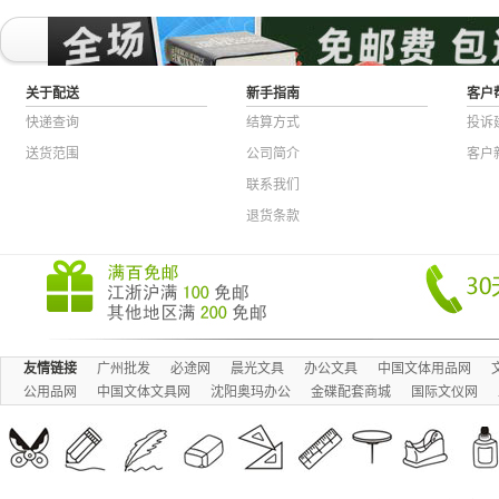
卡射频
关于配送
新手指南
客户
快递查询
结算方式
投诉
送货范围
公司简介
客户
联系我们
退货条款
友情链接
广州批发
必途网
晨光文具
办公文具
中国文体用品网
公用品网
中国文体文具网
沈阳奥玛办公
金碟配套商城
国际文仪网