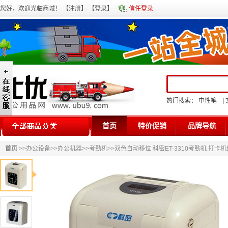
您好，欢迎光临商城！ 【
注册
】 【
登录
】
信任登录
热门搜索：
中性笔
|
首页
特价促销
品牌导航
首页
>>
办公设备
>>
办公机器
>>
考勤机
>>双色自动移位 科密ET-3310考勤机 打卡