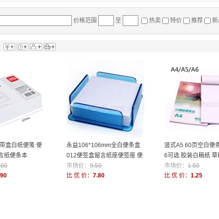
价格范围
至
热卖
特价
推荐
新
：
 带盒白纸便笺 便
永益106*106mm全白便条盒
竖式A5 60页空白便条
言纸便条本
012便签盒留言纸座便签座 便
6可选 胶装白稿纸 
.00
条纸芯
市场价：
9.50
本
市场价：
1.50
.90
比 优 价：
7.80
比 优 价：
1.25