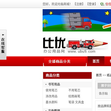
您好，欢迎光临商城！ 【
注册
】 【
登录
】
信
首页
商品分类
首页
>>
纸
书写用品
按子分
使用笔芯
不用笔芯
告示贴
涂改用品
绘图画笔
墨水颜料
笔袋 文具盒
按品牌和