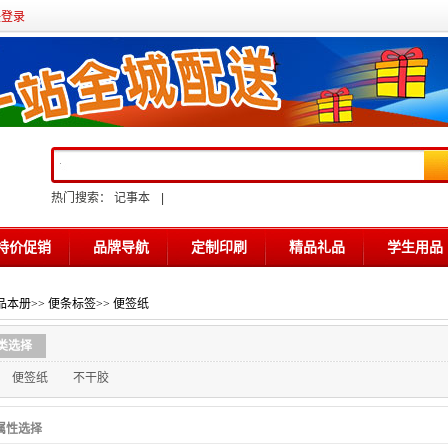
任登录
热门搜索：
记事本
|
特价促销
品牌导航
定制印刷
精品礼品
学生用品
品本册
>>
便条标签
>>
便签纸
类选择
便签纸
不干胶
属性选择