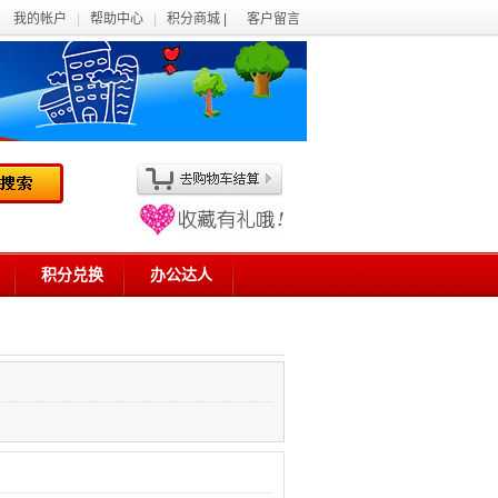
我的帐户
|
帮助中心
|
积分商城 |
客户留言
积分兑换
办公达人