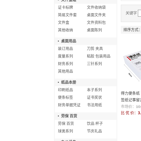
文件整理
证卡标牌
文件收纳袋
关键字
简易文件套
桌面文件夹
文件盒
文件资料包
排序方式
其他收纳
桌面陈列
桌面用品
装订用品
刀剪 夹具
度量系列
粘胶 包装用品
财务系列
三针系列
其他用品
纸品本册
印刷纸品
本子系列
得力便条纸
便条标签
证书奖状
签纸记事留
财务单据凭证
书法用纸
市场价：
10
比 优 价：
3
劳保 百货
劳保 百货
饮品 杯子
球类系列
节庆礼品