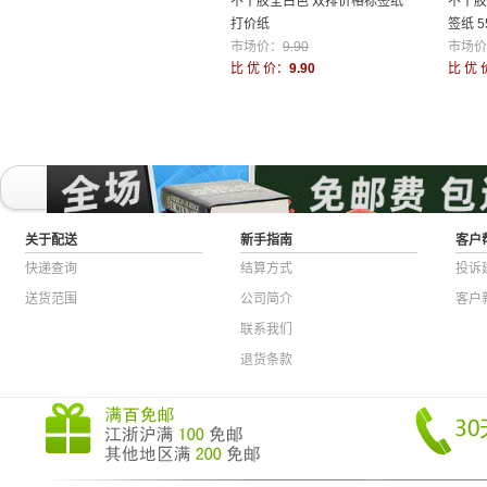
不干胶全白色 双排价格标签纸
不干胶
打价纸
签纸 
市场价：
9.90
0卷装
市场价
比 优 价：
9.90
比 优 
关于配送
新手指南
客户
快递查询
结算方式
投诉
送货范围
公司简介
客户
联系我们
退货条款