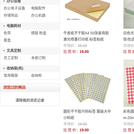
办公设备
办公电子设备
电脑配件
存储用品
办公机器
电脑耗材
色带
硒鼓 粉盒
牛皮纸不干胶A4 50张装背胶
白色光
激光喷墨打印纸 标签贴纸
张/包
墨盒
市场价：
35.00
市场价
文具定制
比 优 价：
19.00
比 优 
员工定制
本册订制
收纳架(柜)
常用箱架
收纳柜
清除我的浏览记录
圆形不干胶尺码标签 服装大中
彩色圆
小码纸
m-20
市场价：
25.00
市场价
比 优 价：
19.00
比 优 