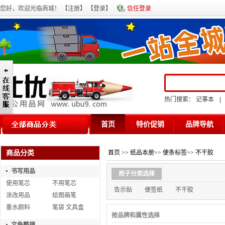
您好，欢迎光临商城！ 【
注册
】 【
登录
】
信任登录
热门搜索：
记事本
|
首页
特价促销
品牌导航
商品分类
首页
>>
纸品本册
>>
便条标签
>>
不干胶
书写用品
按子分类选择
使用笔芯
不用笔芯
告示贴
便签纸
不干胶
涂改用品
绘图画笔
墨水颜料
笔袋 文具盒
按品牌和属性选择