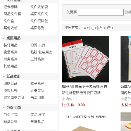
文件整理
证卡标牌
文件收纳袋
关键字
价
简易文件套
桌面文件夹
文件盒
文件资料包
排序方式：
其他收纳
桌面陈列
桌面用品
装订用品
刀剪 夹具
度量系列
粘胶 包装用品
财务系列
三针系列
其他用品
纸品本册
印刷纸品
本子系列
50张/组 晨光不干胶标签纸 自
劲威A
便条标签
证书奖状
粘性标签贴纸背胶口取纸
面内分
财务单据凭证
书法用纸
市场价：
-
背胶纸
市场价
比 优 价：
9.90
比 优 
劳保 百货
劳保 百货
饮品 杯子
球类系列
节庆礼品