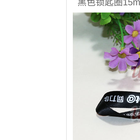
黑色锁匙圈15