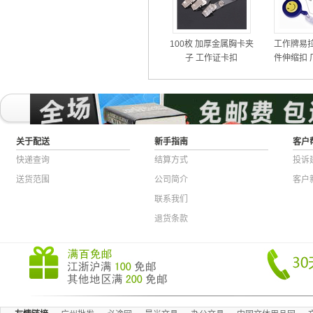
100枚 加厚金属胸卡夹
工作牌易拉
子 工作证卡扣
件伸缩扣 
卡套
关于配送
新手指南
客户
快递查询
结算方式
投诉
送货范围
公司简介
客户
联系我们
退货条款