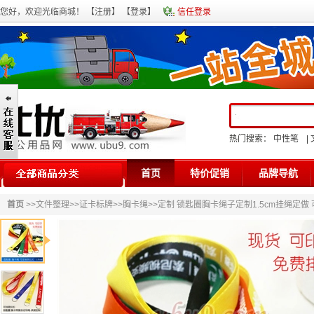
您好，欢迎光临商城！ 【
注册
】 【
登录
】
信任登录
热门搜索：
中性笔
|
首页
特价促销
品牌导航
首页
>>
文件整理
>>
证卡标牌
>>
胸卡绳
>>定制 锁匙圈胸卡绳子定制1.5cm挂绳定做 