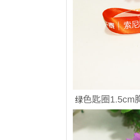
色匙圈1.5c
绿