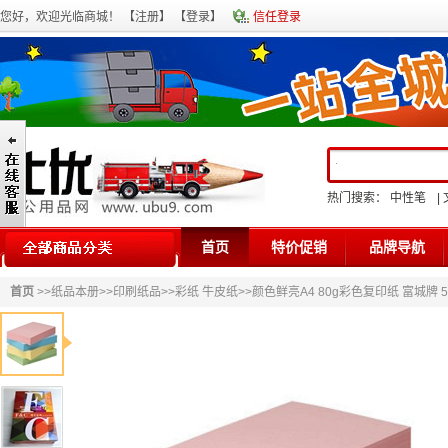
您好，欢迎光临商城！ 【
注册
】 【
登录
】
信任登录
热门搜索：
中性笔
|
首页
特价促销
品牌导航
首页
>>
纸品本册
>>
印刷纸品
>>
彩纸 牛皮纸
>>颜色鲜亮A4 80g彩色复印纸 富城牌