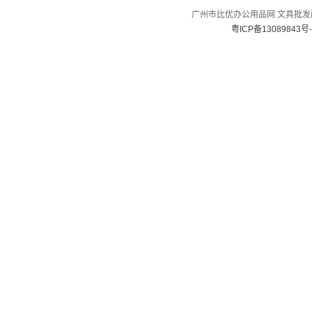
广州市比优办公用品网 文具批发配送
粤ICP备13089843号