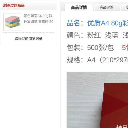
商品详情
商品评论
颜色鲜亮A4 80g彩
品名
：
优质A4 80
色复印纸 富城牌 50
0张包装 粉红浅兰
米黄浅绿
颜色
：
粉红 浅蓝 
清除我的浏览记录
包装
：
500张/包
5
规格：A4（
210*2