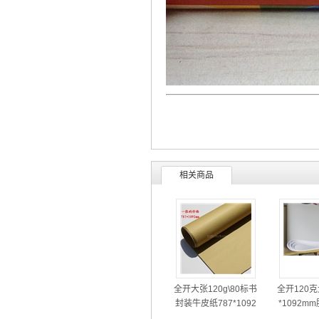
相关商品
全开大张120g\80标书
全开120克
封装牛皮纸787*1092
*1092m
mm
周刊