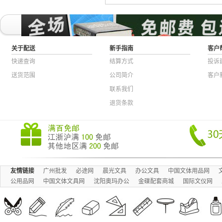
关于配送
新手指南
客户
快递查询
结算方式
投诉
送货范围
公司简介
客户
联系我们
退货条款
友情链接
广州批发
必途网
晨光文具
办公文具
中国文体用品网
公用品网
中国文体文具网
沈阳奥玛办公
金碟配套商城
国际文仪网