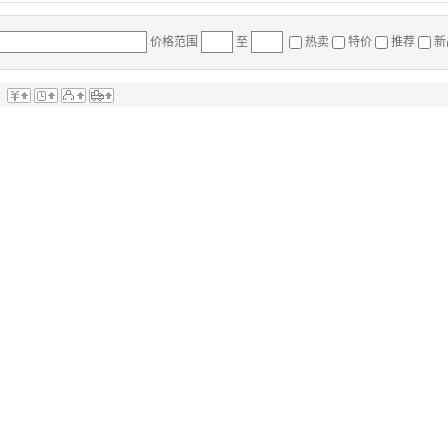
价格范围
至
热卖
特价
推荐
新
：