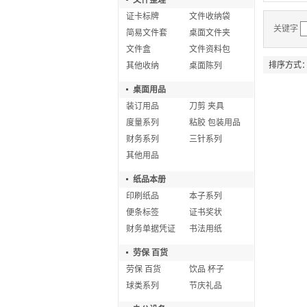
文件整理
证卡标牌
文件收纳袋
关键字
简易文件套
桌面文件夹
文件盒
文件资料包
排序方式
其他收纳
桌面陈列
桌面用品
装订用品
刀剪 夹具
度量系列
粘胶 包装用品
财务系列
三针系列
其他用品
纸品本册
印刷纸品
本子系列
便条标签
证书奖状
财务单据凭证
书法用纸
劳保 百货
劳保 百货
饮品 杯子
球类系列
节庆礼品