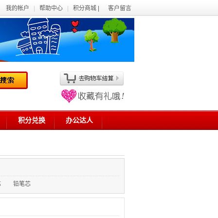
我的帐户
|
帮助中心
|
积分商城 |
客户留言
积分兑换
办公达人
芯
铅笔芯