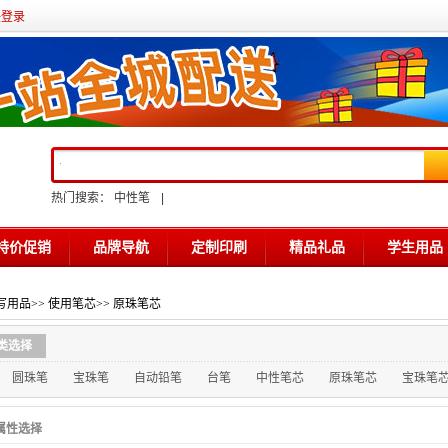
任登录
热门搜索：
中性笔
|
特价促销
品牌导航
定制印刷
精品礼品
学生用品
写用品
>>
使用笔芯
>>
原珠笔芯
类选择
圆珠笔
宝珠笔
自动铅笔
台笔
中性笔芯
原珠笔芯
宝珠笔
属性选择