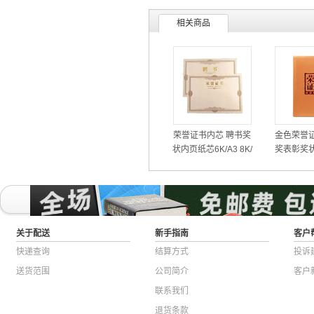
相关商品
荣誉证书内芯 聘书奖
金色荣誉证
状内页纸芯6K/A3 8K/
奖表彰奖状
B4 12K/A4
芯
关于配送
新手指南
客户
快递查询
结算方式
投诉
送货范围
公司简介
客户
联系我们
退货条款