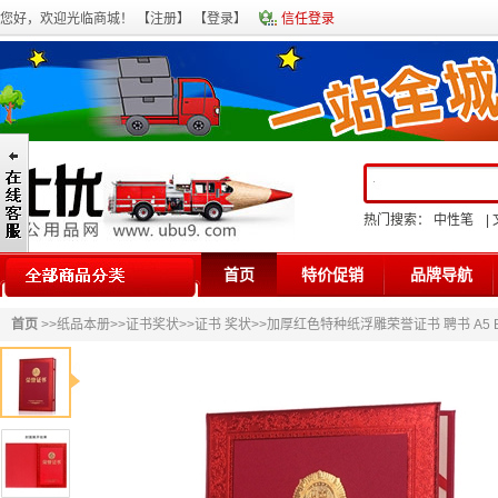
您好，欢迎光临商城！ 【
注册
】 【
登录
】
信任登录
热门搜索：
中性笔
|
首页
特价促销
品牌导航
首页
>>
纸品本册
>>
证书奖状
>>
证书 奖状
>>加厚红色特种纸浮雕荣誉证书 聘书 A5 