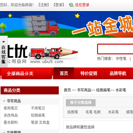
您好，欢迎光临商城！ 【
注册
】 【
登录
】
信任登录
热门搜索：
中性笔
|
首页
特价促销
品牌导航
商品分类
首页
>>
书写用品
>>
绘图画笔
>>
水彩笔
书写用品
按子分类选择
使用笔芯
不用笔芯
绘图笔
毛笔 毛刷
水彩笔
蜡
涂改用品
绘图画笔
墨水颜料
笔袋 文具盒
按品牌和属性选择