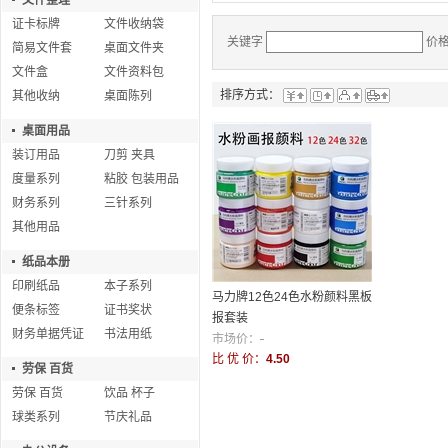
文件整理
证卡标牌
文件收纳袋
关键字
价
简易文件套
桌面文件夹
文件盒
文件资料包
排序方式：
其他收纳
桌面陈列
桌面用品
装订用品
刀剪 夹具
度量系列
粘胶 包装用品
财务系列
三针系列
其他用品
纸品本册
印刷纸品
本子系列
马力牌12色24色水粉颜料黑板
便条标签
证书奖状
报套装
财务单据凭证
书法用纸
市场价：
-
比 优 价：
4.50
劳保 百货
劳保 百货
饮品 杯子
球类系列
节庆礼品