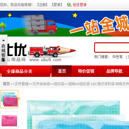
您好，欢迎光临商城！ 【
注册
】 【
登录
】
信任登录
热门搜索：
中性笔
|
首页
特价促销
品牌导航
首页
>>
文件整理
>>
文件收纳袋
>>
扭扣袋
>>透明A4钮扣袋 18C格仔资料袋 网格文件