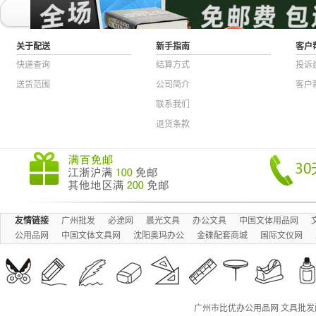
关于配送
新手指南
客户
快递查询
结算方式
投诉
送货范围
公司简介
客户
联系我们
退货条款
友情链接
广州批发
必途网
晨光文具
办公文具
中国文体用品网
公用品网
中国文体文具网
沈阳奥玛办公
金碟配套商城
国际文仪网
广州市比优办公用品网 文具批发配送