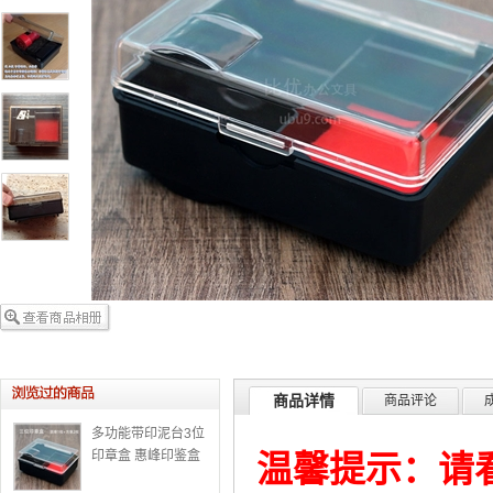
商品详情
商品评论
多功能带印泥台3位
印章盒 惠峰印鉴盒
温馨提示：请
子 收纳盒放章盒财