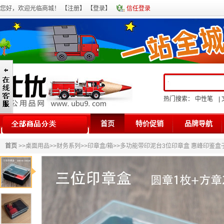
您好，欢迎光临商城！ 【
注册
】 【
登录
】
信任登录
热门搜索：
中性笔
|
首页
特价促销
品牌导航
首页
>>
桌面用品
>>
财务系列
>>
印章盒/箱
>>多功能带印泥台3位印章盒 惠峰印鉴盒