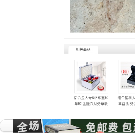
相关商品
铝合金大号6格印鉴印
组合塑料大
章箱 金隆兴财务章收
章盒 财务
纳盒内格不可调节
件放章