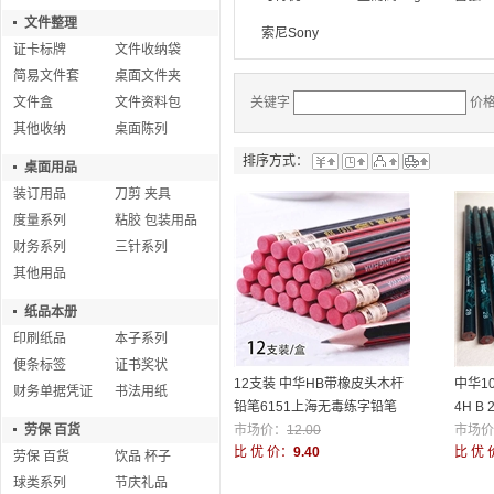
文件整理
索尼Sony
证卡标牌
文件收纳袋
简易文件套
桌面文件夹
文件盒
文件资料包
关键字
价
其他收纳
桌面陈列
排序方式：
桌面用品
装订用品
刀剪 夹具
度量系列
粘胶 包装用品
财务系列
三针系列
其他用品
纸品本册
印刷纸品
本子系列
便条标签
证书奖状
12支装 中华HB带橡皮头木杆
中华10
财务单据凭证
书法用纸
铅笔6151上海无毒练字铅笔
4H B
劳保 百货
市场价：
12.00
画
市场价
比 优 价：
9.40
比 优 
劳保 百货
饮品 杯子
球类系列
节庆礼品