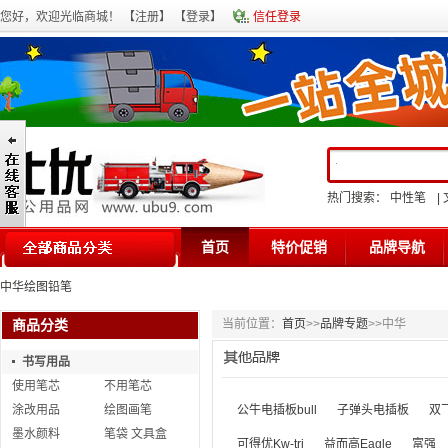
您好，欢迎光临商城！ 【
注册
】 【
登录
】
信任登录
热门搜索：
中性笔
|
首页
特价促销
品牌导航
中华绘图铅笔
商品分类
当前位置：
首页
>>
品牌专题
>>
中华
书写用品
使用笔芯
不用笔芯
涂改用品
绘图画笔
公牛电插板bull
子弹头电插板
双
墨水颜料
笔袋 文具盒
可得优Kw-tri
益而高Eagle
富强