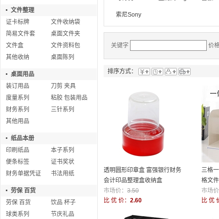
文件整理
索尼Sony
证卡标牌
文件收纳袋
简易文件套
桌面文件夹
文件盒
文件资料包
关键字
价
其他收纳
桌面陈列
排序方式：
桌面用品
装订用品
刀剪 夹具
度量系列
粘胶 包装用品
财务系列
三针系列
其他用品
纸品本册
印刷纸品
本子系列
便条标签
证书奖状
透明圆形印章盒 富强银行财务
三格一
财务单据凭证
书法用纸
会计印品整理盒收纳盒
格文件
劳保 百货
市场价：
3.50
市场价
比 优 价：
2.60
比 优 
劳保 百货
饮品 杯子
球类系列
节庆礼品