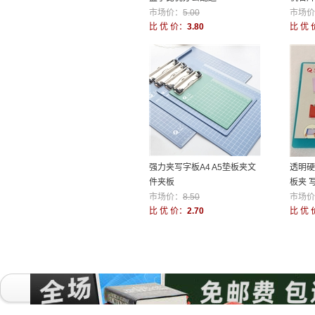
市场价：
5.00
市场价
比 优 价：
3.80
比 优 
强力夹写字板A4 A5垫板夹文
透明硬
件夹板
板夹 
市场价：
8.50
20B
市场价
比 优 价：
2.70
比 优 