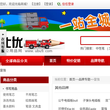
您好，欢迎光临商城！ 【
注册
】 【
登录
】
信任登录
热门搜索：
中性笔
|
首页
特价促销
品牌导航
富强
商品分类
当前位置：
首页
>>
品牌专题
>>
富强
书写用品
使用笔芯
不用笔芯
涂改用品
绘图画笔
公牛电插板bull
子弹头电插板
双
墨水颜料
笔袋 文具盒
可得优Kw-tri
益而高Eagle
富强