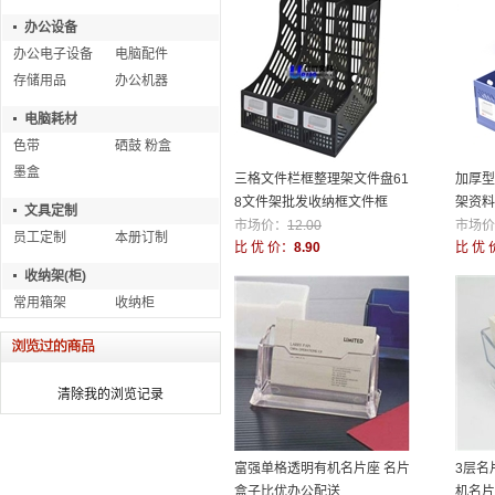
办公设备
办公电子设备
电脑配件
存储用品
办公机器
电脑耗材
色带
硒鼓 粉盒
墨盒
三格文件栏框整理架文件盘61
加厚型
8文件架批发收纳框文件框
架资料
文具定制
市场价：
12.00
市场价
员工定制
本册订制
比 优 价：
8.90
比 优 
收纳架(柜)
常用箱架
收纳柜
清除我的浏览记录
富强单格透明有机名片座 名片
3层名
盒子比优办公配送
机名片