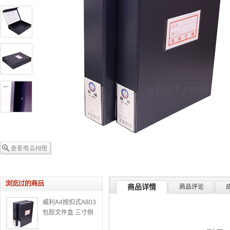
商品详情
商品评论
威利A4按扣式A803
包胶文件盒 三寸侧
脊60mm档案盒资