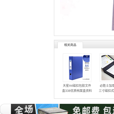
相关商品
天星A4磁扣包胶文件
必胜士加厚A
盒338优质档案盒资料
三寸磁扣式
盒侧脊三寸70mm
018档