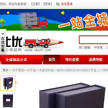
您好，欢迎光临商城！ 【
注册
】 【
登录
】
信任登录
热门搜索：
中性笔
|
首页
特价促销
品牌导航
首页
>>
文件整理
>>
文件盒
>>
包胶资料盒
>>威利A4按扣式A803包胶文件盒 三寸侧