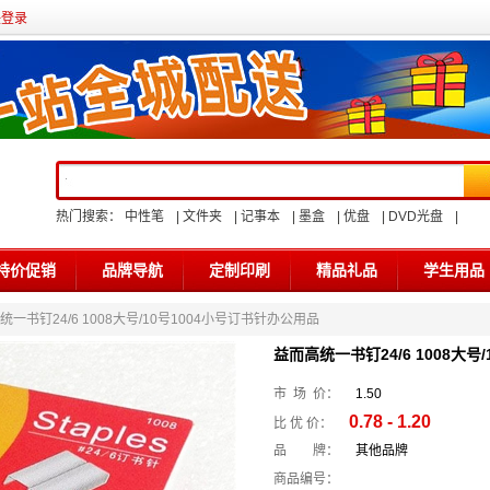
任登录
热门搜索：
中性笔
|
文件夹
|
记事本
|
墨盒
|
优盘
|
DVD光盘
|
特价促销
品牌导航
定制印刷
精品礼品
学生用品
统一书钉24/6 1008大号/10号1004小号订书针办公用品
益而高统一书钉24/6 1008大号
市 场 价：
1.50
0.78 - 1.20
比 优 价：
品 牌：
其他品牌
商品编号：