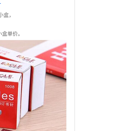
针
小
盒，
，
每小盒单价。