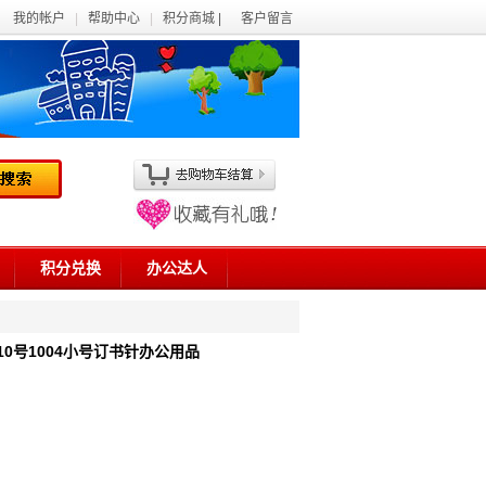
我的帐户
|
帮助中心
|
积分商城 |
客户留言
积分兑换
办公达人
/10号1004小号订书针办公用品