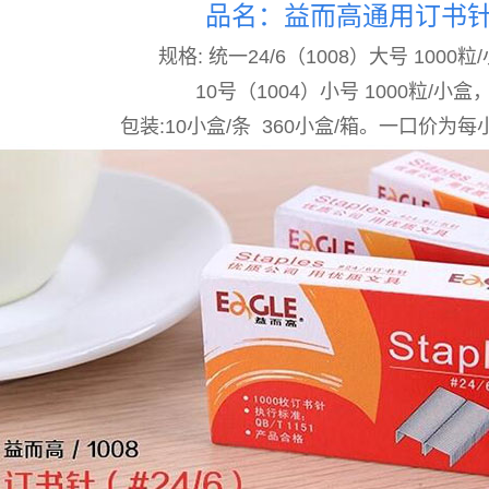
品名：益而高通用
订书
规
格:
统一24/6（
1008）
大号 1000粒/
10号（1004）小号 1000粒/
小
盒
包装:
10
小
盒/条 360小盒/箱。一口价为