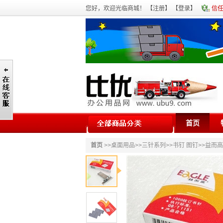
您好，欢迎光临商城！ 【
注册
】 【
登录
】
信
首页
首页
>>
桌面用品
>>
三针系列
>>
书钉 图钉
>>益而高