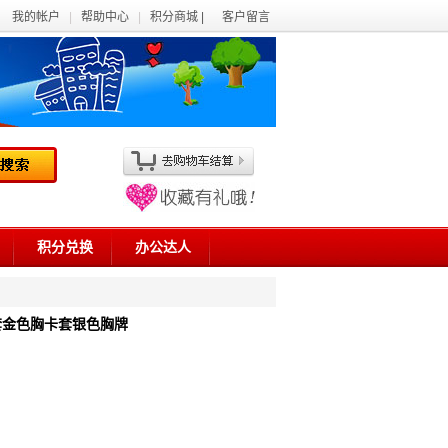
我的帐户
|
帮助中心
|
积分商城 |
客户留言
积分兑换
办公达人
套金色胸卡套银色胸牌