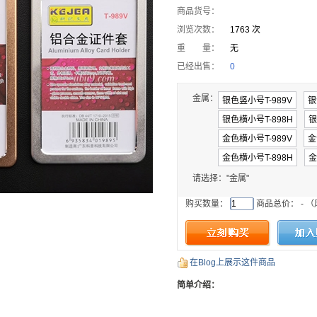
商品货号：
浏览次数：
1763 次
重 量：
无
已经出售：
0
金属：
请选择："金属"
购买数量：
商品总价：
-
（
在Blog上展示这件商品
简单介绍：