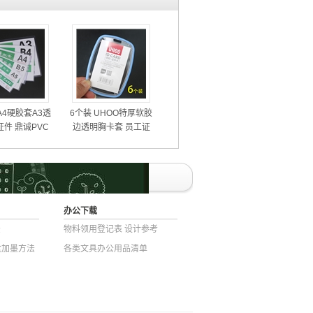
A4硬胶套A3透
6个装 UHOO特厚软胶
件 鼎诚PVC
边透明胸卡套 员工证
护套横式无孔
件套IC卡厂牌套
办公下载
法
物​料​领​用​登​记​表 设计参考
墨盒加墨方法
各类文具办公用品清单