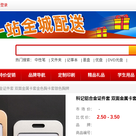
任登录
热门搜索：
中性笔
|
文件夹
|
记事本
|
墨盒
|
优盘
|
DVD光盘
|
特价促销
品牌导航
定制印刷
精品礼品
学生用品
合金证件套 双面金属卡套金色胸卡套银色胸牌
科记铝合金证件套 双面金属卡
市 场 价：
-
2.50 - 3.50
比 优 价：
品 牌：
商品编号：