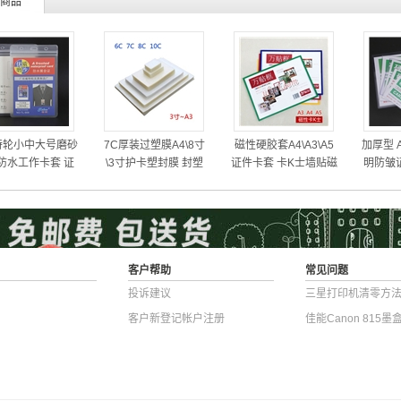
商品
特轮小中大号磨砂
7C厚装过塑膜A4\8寸
磁性硬胶套A4\A3\A5
加厚型 
防水工作卡套 证
\3寸护卡塑封膜 封塑
证件卡套 卡K士墙贴磁
明防皱证
厂牌展会证套工牌
机用100张
贴式贴式卡片袋
卡片保
客户帮助
常见问题
投诉建议
三星打印机清零方
客户新登记帐户注册
佳能Canon 815