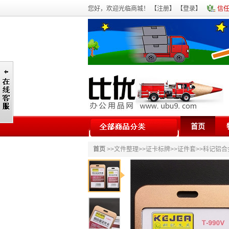
您好，欢迎光临商城！ 【
注册
】 【
登录
】
信
首页
首页
>>
文件整理
>>
证卡标牌
>>
证件套
>>科记铝